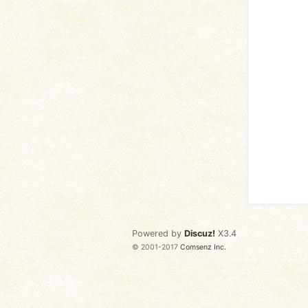
语
协
Powered by
Discuz!
X3.4
© 2001-2017
Comsenz Inc.
会