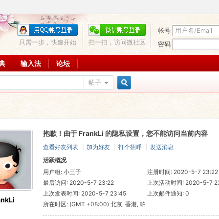
帐号
只需一步，快速开始
扫一扫，访问微社区
密码
词典
输入法
论坛
帖子
搜
抱歉！由于 FrankLi 的隐私设置，您不能访问当前内容
索
查看好友列表
|
加为好友
|
打个招呼
|
发送消息
活跃概况
用户组:
小三子
注册时间: 2020-5-7 23:22
最后访问: 2020-5-7 23:22
上次活动时间: 2020-5-7 23
上次发表时间: 2020-5-7 23:45
上次邮件通知: 0
ankLi
所在时区: (GMT +08:00) 北京, 香港, 帕
斯, 新加坡, 台北