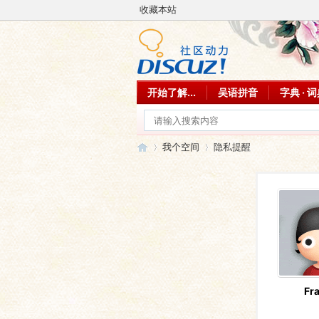
收藏本站
开始了解...
吴语拼音
字典 · 
我个空间
隐私提醒
吴
›
›
Fr