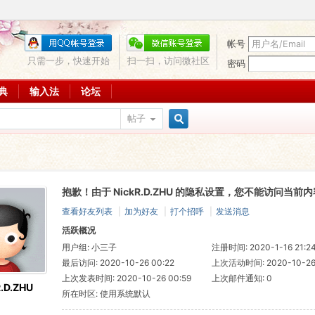
帐号
只需一步，快速开始
扫一扫，访问微社区
密码
词典
输入法
论坛
帖子
搜
抱歉！由于 NickR.D.ZHU 的隐私设置，您不能访问当前内
索
查看好友列表
|
加为好友
|
打个招呼
|
发送消息
活跃概况
用户组:
小三子
注册时间: 2020-1-16 21:2
最后访问: 2020-10-26 00:22
上次活动时间: 2020-10-26 
上次发表时间: 2020-10-26 00:59
上次邮件通知: 0
R.D.ZHU
所在时区: 使用系统默认