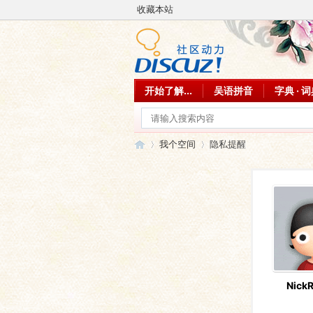
收藏本站
开始了解...
吴语拼音
字典 · 
我个空间
隐私提醒
吴
›
›
Nick