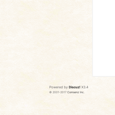
语
协
Powered by
Discuz!
X3.4
© 2001-2017
Comsenz Inc.
会