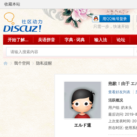
收藏本站
只需一步，快速开始
开始了解...
吴语拼音
字典 · 词典
输入法
论坛
我个空间
隐私提醒
抱歉！由于 エ
吴
›
›
查看好友列表
|
活跃概况
用户组:
奶末头
最后访问: 2019-8-
上次发表时间: 2019
エルド道
所在时区: 使用