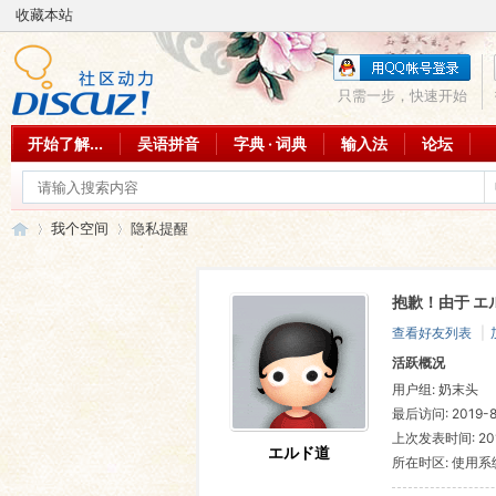
收藏本站
只需一步，快速开始
开始了解...
吴语拼音
字典 · 词典
输入法
论坛
我个空间
隐私提醒
抱歉！由于 エ
吴
›
›
查看好友列表
|
活跃概况
用户组:
奶末头
最后访问: 2019-8-
上次发表时间: 2019
エルド道
所在时区: 使用