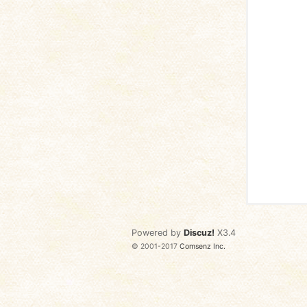
语
协
Powered by
Discuz!
X3.4
© 2001-2017
Comsenz Inc.
会