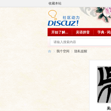
收藏本站
开始了解...
吴语拼音
字典 · 
我个空间
隐私提醒
吴
›
›
吴