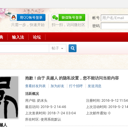
帐号
只需一步，快速开始
扫一扫，访问微社区
密码
词典
输入法
论坛
帖子
搜
抱歉！由于 吴越人 的隐私设置，您不能访问当前内容
索
查看好友列表
|
加为好友
|
打个招呼
|
发送消息
活跃概况
用户组:
奶末头
注册时间: 2016-9-12 11:54
最后访问: 2019-5-2 14:46
上次活动时间: 2019-5-2 14
上次发表时间: 2018-7-24 03:04
上次邮件通知: 0
所在时区: 使用系统默认
越人