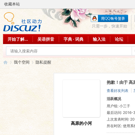
收藏本站
只需一步，快速开始
开始了解...
吴语拼音
字典 · 词典
输入法
论坛
我个空间
隐私提醒
抱歉！由于 高
吴
›
›
查看好友列表
|
活跃概况
用户组:
小三子
最后访问: 2016-3-
上次发表时间: 2016
高原的小河
所在时区: 使用