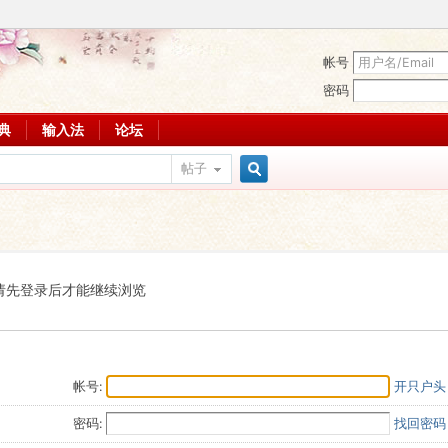
帐号
密码
词典
输入法
论坛
帖子
搜
索
请先登录后才能继续浏览
帐号:
开只户头
密码:
找回密码