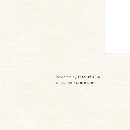
Powered by
Discuz!
X3.4
© 2001-2017
Comsenz Inc.