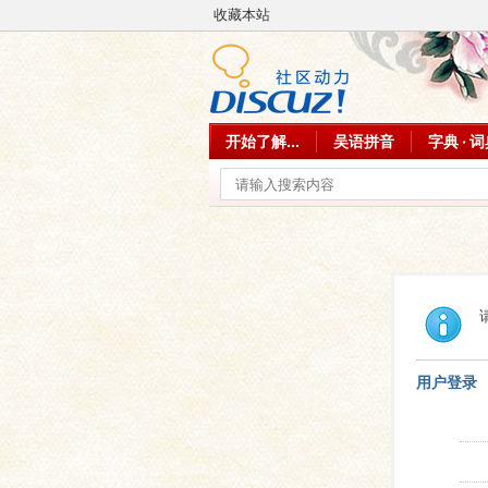
收藏本站
开始了解...
吴语拼音
字典 · 
用户登录