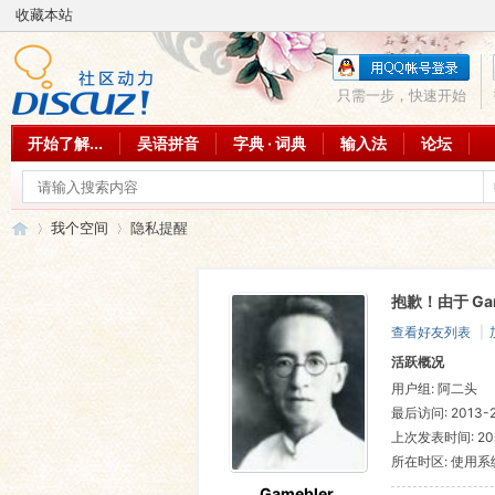
收藏本站
只需一步，快速开始
开始了解...
吴语拼音
字典 · 词典
输入法
论坛
我个空间
隐私提醒
抱歉！由于 Ga
吴
›
›
查看好友列表
|
活跃概况
用户组:
阿二头
最后访问: 2013-2
上次发表时间: 2023
所在时区: 使用
Gamebler.