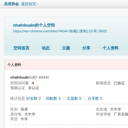
吴语协会
返回首页
chalnkualn的个人空间
https://wu-chinese.com/bbs/?4044
[收藏]
[复制]
[分享]
[RSS]
空间首页
动态
主题
分享
个人资料
个人资料
chalnkualn
(UID: 4044)
空间访问量
4
邮箱状态
已验证
视频认证
未认证
统计信息
好友数 0
|
回帖数 3
|
主题数 0
|
分享数 0
性别
保密
出生地
大中华
居住地
大中华
毕业学校
广东实
学历
中学