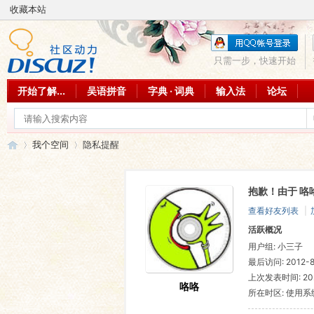
收藏本站
只需一步，快速开始
开始了解...
吴语拼音
字典 · 词典
输入法
论坛
我个空间
隐私提醒
抱歉！由于 咯
吴
›
›
查看好友列表
|
活跃概况
用户组:
小三子
最后访问: 2012-8-
上次发表时间: 2023
咯咯
所在时区: 使用