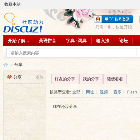
收藏本站
只需一步，快速开始
开始了解...
吴语拼音
字典 · 词典
输入法
论坛
分享
分享
添加
好友的分享
我的分享
随便看看
吴
›
按类型查看:
全部
|
网址
|
视频
|
音乐
|
Flash
|
现在还没分享