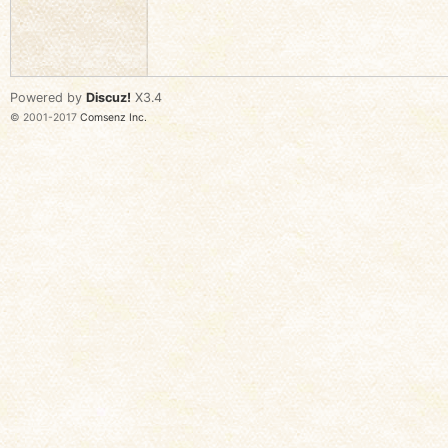
语
Powered by
Discuz!
X3.4
© 2001-2017
Comsenz Inc.
协
会