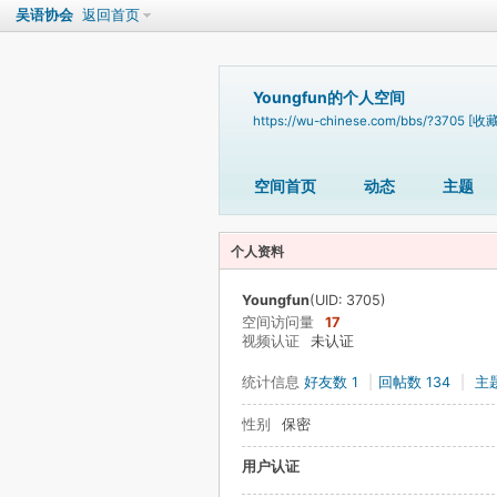
吴语协会
返回首页
Youngfun的个人空间
https://wu-chinese.com/bbs/?3705
[收藏
空间首页
动态
主题
个人资料
Youngfun
(UID: 3705)
空间访问量
17
视频认证
未认证
统计信息
好友数 1
|
回帖数 134
|
主题
性别
保密
用户认证