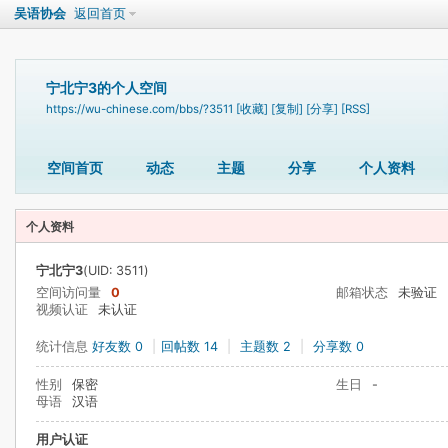
吴语协会
返回首页
宁北宁3的个人空间
https://wu-chinese.com/bbs/?3511
[收藏]
[复制]
[分享]
[RSS]
空间首页
动态
主题
分享
个人资料
个人资料
宁北宁3
(UID: 3511)
空间访问量
0
邮箱状态
未验证
视频认证
未认证
统计信息
好友数 0
|
回帖数 14
|
主题数 2
|
分享数 0
性别
保密
生日
-
母语
汉语
用户认证