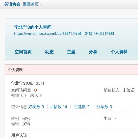
吴语协会
返回首页
宁北宁3的个人空间
https://wu-chinese.com/bbs/?3511
[收藏]
[复制]
[分享]
[RSS]
空间首页
动态
主题
分享
个人资料
个人资料
宁北宁3
(UID: 3511)
空间访问量
0
邮箱状态
未验证
视频认证
未认证
统计信息
好友数 0
|
回帖数 14
|
主题数 2
|
分享数 0
性别
保密
生日
-
母语
汉语
用户认证