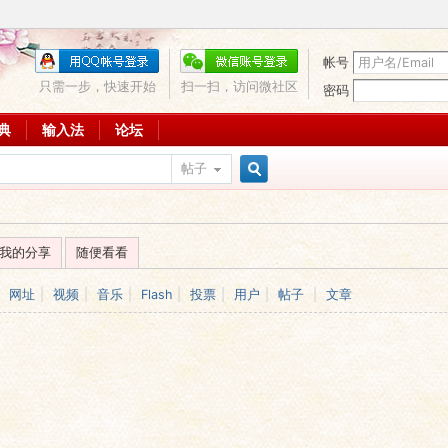
帐号
只需一步，快速开始
扫一扫，访问微社区
密码
词典
输入法
论坛
帖子
搜
我的分享
随便看看
索
网址
|
视频
|
音乐
|
Flash
|
投票
|
用户
|
帖子
|
文章