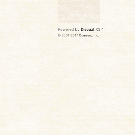
语
Powered by
Discuz!
X3.4
© 2001-2017
Comsenz Inc.
协
会