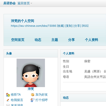
吴语协会
返回首页
沛梵的个人空间
https://wu-chinese.com/bbs/?3066
[收藏]
[复制]
[分享]
[RSS]
空间首页
动态
主题
分享
个人资料
头像
个人资料
性别
保密
生日
出生地
吴越（两浙） 
母语
吳語台州太平話
沛梵
收听TA
加为好友
动态
给我留言
打个招呼
发送消息