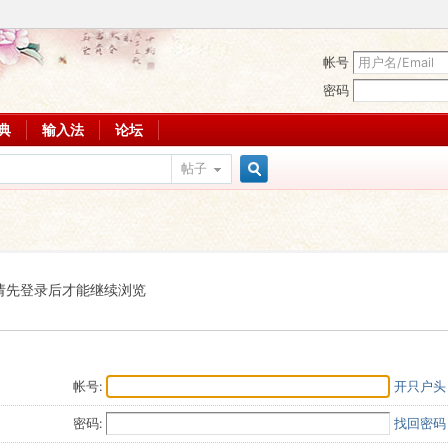
帐号
密码
词典
输入法
论坛
帖子
搜
索
请先登录后才能继续浏览
帐号:
开只户头
密码:
找回密码