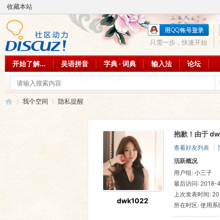
收藏本站
只需一步，快速开始
开始了解...
吴语拼音
字典 · 词典
输入法
论坛
我个空间
隐私提醒
抱歉！由于 d
吴
›
›
查看好友列表
|
活跃概况
用户组:
小三子
最后访问: 2018-4-
上次发表时间: 2011
dwk1022
所在时区: 使用