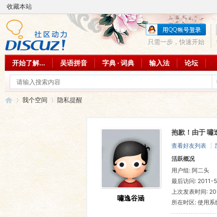
收藏本站
只需一步，快速开始
开始了解...
吴语拼音
字典 · 词典
输入法
论坛
我个空间
隐私提醒
抱歉！由于 嘯
吴
›
›
查看好友列表
|
活跃概况
用户组:
阿二头
最后访问: 2011-5-
上次发表时间: 2011
嘯逸谷涵
所在时区: 使用