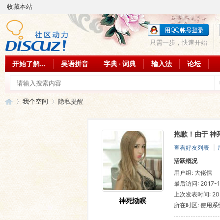
收藏本站
只需一步，快速开始
开始了解...
吴语拼音
字典 · 词典
输入法
论坛
我个空间
隐私提醒
抱歉！由于 神
吴
›
›
查看好友列表
|
活跃概况
用户组:
大佬倌
最后访问: 2017-10
上次发表时间: 2023
神死恸瞑
所在时区: 使用