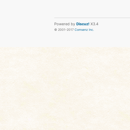
Powered by
Discuz!
X3.4
© 2001-2017
Comsenz Inc.