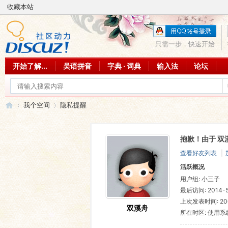
收藏本站
只需一步，快速开始
开始了解...
吴语拼音
字典 · 词典
输入法
论坛
我个空间
隐私提醒
抱歉！由于 双
吴
›
›
查看好友列表
|
活跃概况
用户组:
小三子
最后访问: 2014-5
上次发表时间: 2009
双溪舟
所在时区: 使用