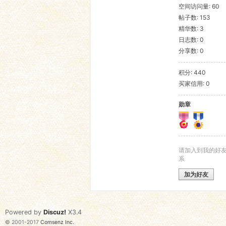
空间访问量: 60
帖子数: 153
语
精华数: 3
日志数: 0
分享数: 0
积分: 440
买家信用: 0
勋章
协
请加入到我的好
系
加为好友
Powered by
Discuz!
X3.4
© 2001-2017
Comsenz Inc.
会