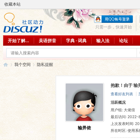
收藏本站
只需一步，快速开始
开始了解...
吴语拼音
字典 · 词典
输入法
论坛
我个空间
隐私提醒
抱歉！由于 输
吴
›
›
查看好友列表
|
活跃概况
用户组:
大佬倌
最后访问: 2022-8-
上次发表时间: 2023
输畀侬
所在时区: 使用