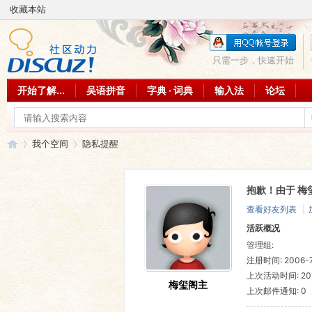
收藏本站
只需一步，快速开始
开始了解...
吴语拼音
字典 · 词典
输入法
论坛
我个空间
隐私提醒
抱歉！由于 梅
吴
›
›
查看好友列表
|
活跃概况
管理组:
注册时间: 2006-7-
上次活动时间: 2014
梅玺阁主
上次邮件通知: 0