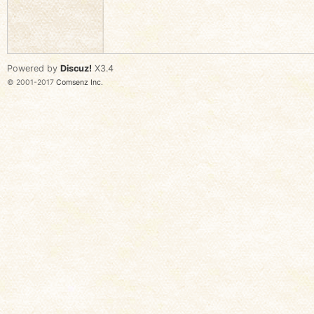
语
Powered by
Discuz!
X3.4
© 2001-2017
Comsenz Inc.
协
会