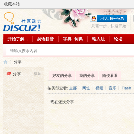
收藏本站
只需一步，快速开始
开始了解...
吴语拼音
字典 · 词典
输入法
论坛
分享
分享
添加
好友的分享
我的分享
随便看看
吴
›
按类型查看:
全部
|
网址
|
视频
|
音乐
|
Flash
|
现在还没分享