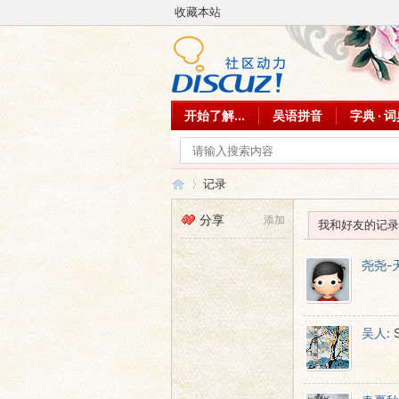
收藏本站
开始了解...
吴语拼音
字典 · 
记录
分享
添加
我和好友的记录
吴
›
尧尧-
吴人
: