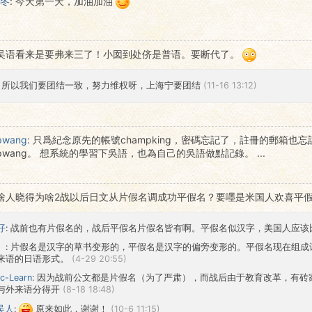
冬
:
今天第一天，加油加油
吴语看来是要弗来三了！小囡到处侪是普语。要断代了。
: 所以我们要团结一致，努力维权呀，上海宁要团结
(11-16 13:12)
pwang
:
只爲紀念原先的帳號champking，密碼忘記了，註冊的郵箱也
mpwang。 想系統的學習下吳語，也為自己的吳語做點記錄。 ...
啥人晓得为啥2战以后日文从片假名调成功平假名？要嚜是米国人欢喜平
仔
: 战前也有片假名的，战后平假名片假名皆有啊。平假名似汉字，美国人应
。
: 片假名是汉字的草书变形的，平假名是汉字的偏旁变形的。平假名现在组
来语的日语形式。
(4-29 20:55)
ic-Learn
: 因为战前公文都是片假名（为了严肃），而战后由于教育改革，有
与外来语分得开
(8-18 18:48)
吴人
:
原来如此，谢谢！
(10-6 11:15)