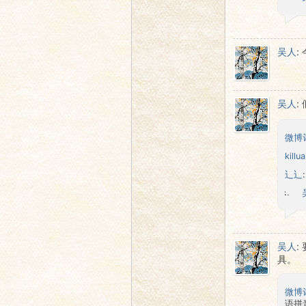
吴人
:
吴人
:
微博
killu
辶辶
吴人
:
具。
微博
语拼