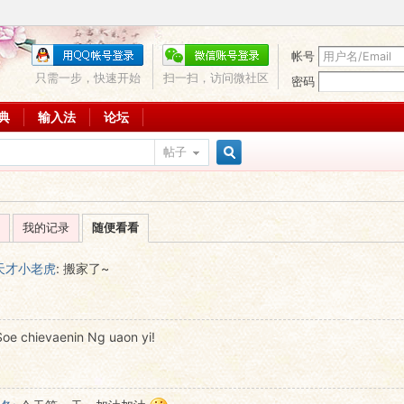
帐号
只需一步，快速开始
扫一扫，访问微社区
密码
词典
输入法
论坛
帖子
搜
我的记录
随便看看
索
天才小老虎
:
搬家了~
Soe chievaenin Ng uaon yi!