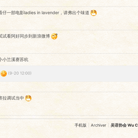
看仔一部电影ladies in lavender，讲弗出个味道
试试看阿好同步到新浪微博
小小兰溪赛苏杭
:
(9-20 12:00)
侪拉调试当中
手机版
|
Archiver
|
吴语协会 Wu Chi