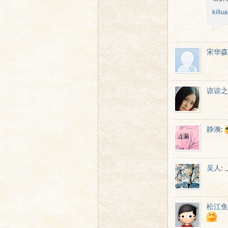
killu
宋华森
谅谅之
静漪
:
吴人
:
松江鱼