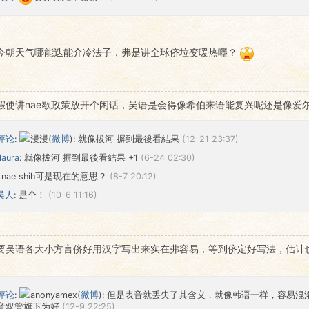
今朝天气哪能迭能介冷法子，弗是讲全球侪垃变暖热嚜？
假使讲nae歇政策放开个闲话，吴语是会得像希伯来语能复兴呢还是像爱尔
评论
:
浸浸(
微博
): 就像拔河 摒到最後看結果
(12-21 23:37)
alaura
: 就像拔河 摒到最後看結果 +1
(6-24 02:30)
: nae shih可是现在的意思？
(8-7 20:12)
吴人
: 是个！
(10-6 11:16)
要吴语各大小方言侪好用汉字写出来实在弗容易，等到侪定好写法，估计
评论
:
anonyamex(
微博
): 但是表音就丢失了其含义，就像韩语一样，容易
音双管旗下为好
(12-9 22:25)