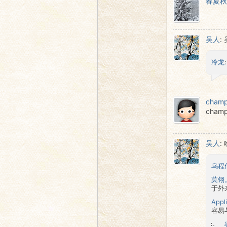
春夏秋
语
吴人
:
冷龙
cham
cha
协
吴人
:
乌程
莫翎
于外
Appl
容易
会