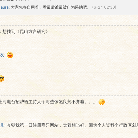
alaura
: 大家先各自用着，看最后谁最被广为采纳吧。
(6-24 02:30)
:
想找到《昆山方言研究》
友
:
上海电台招沪语主持人个海选像煞良莠不齐嘛。。。
儿
:
今朝我第一日注册搿只网站，觉着相当好。因为个人资料个行政区划