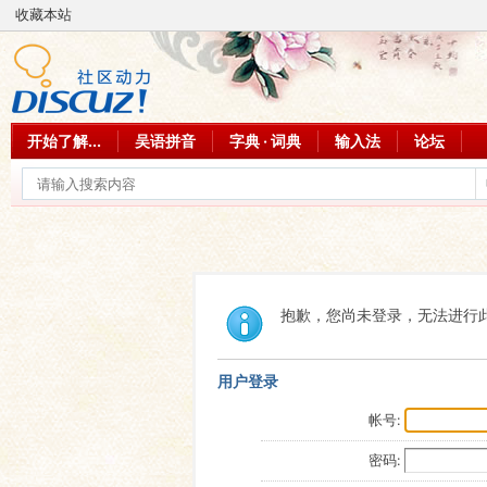
收藏本站
开始了解...
吴语拼音
字典 · 词典
输入法
论坛
抱歉，您尚未登录，无法进行
用户登录
帐号:
密码: