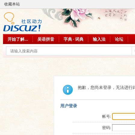
收藏本站
开始了解...
吴语拼音
字典 · 词典
输入法
论坛
抱歉，您尚未登录，无法进行
用户登录
帐号:
密码: