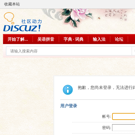
收藏本站
开始了解...
吴语拼音
字典 · 词典
输入法
论坛
抱歉，您尚未登录，无法进行
用户登录
帐号:
密码: