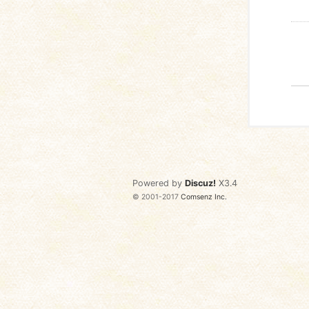
Powered by
Discuz!
X3.4
© 2001-2017
Comsenz Inc.