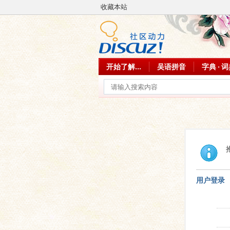
收藏本站
开始了解...
吴语拼音
字典 · 
用户登录