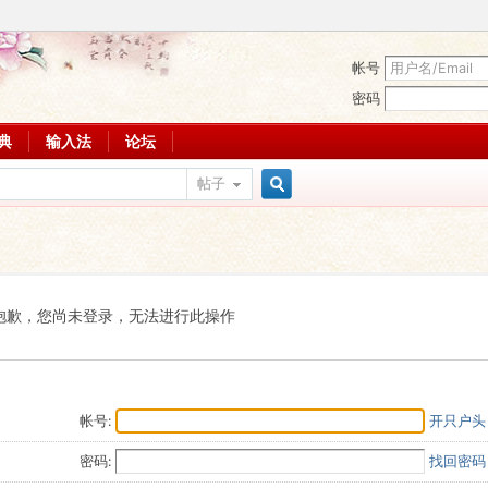
帐号
密码
词典
输入法
论坛
帖子
搜
索
抱歉，您尚未登录，无法进行此操作
帐号:
开只户头
密码:
找回密码