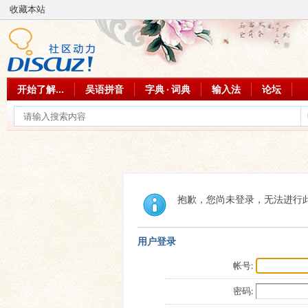
收藏本站
开始了解...
吴语拼音
字典 · 词典
输入法
论坛
抱歉，您尚未登录，无法进行
用户登录
帐号:
密码: