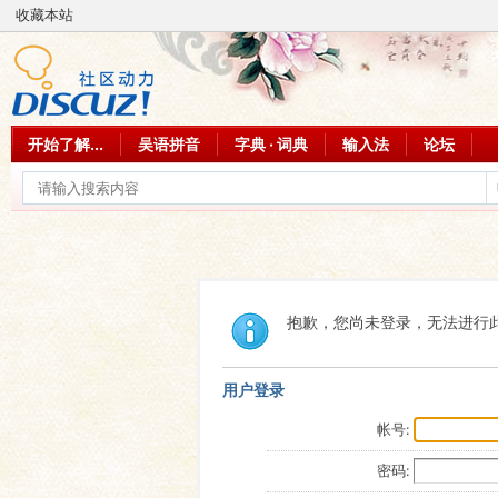
收藏本站
开始了解...
吴语拼音
字典 · 词典
输入法
论坛
抱歉，您尚未登录，无法进行
用户登录
帐号:
密码: