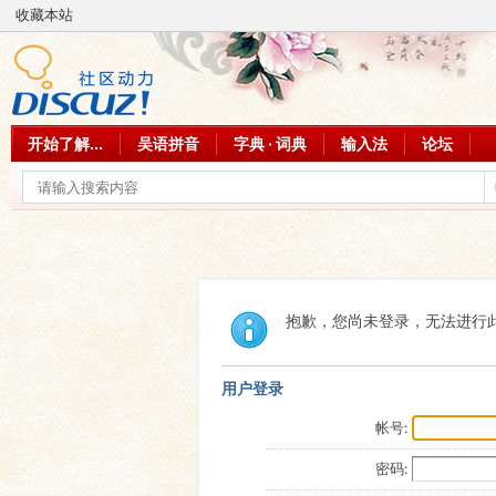
收藏本站
开始了解...
吴语拼音
字典 · 词典
输入法
论坛
抱歉，您尚未登录，无法进行
用户登录
帐号:
密码: