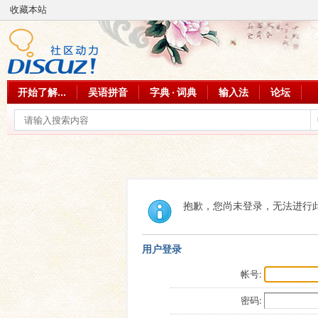
收藏本站
开始了解...
吴语拼音
字典 · 词典
输入法
论坛
抱歉，您尚未登录，无法进行
用户登录
帐号:
密码: