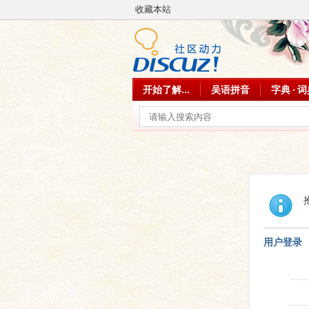
收藏本站
开始了解...
吴语拼音
字典 · 
用户登录