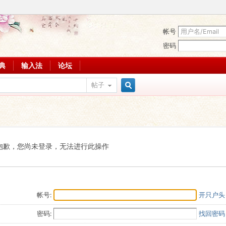
帐号
密码
词典
输入法
论坛
帖子
搜
索
抱歉，您尚未登录，无法进行此操作
帐号:
开只户头
密码:
找回密码