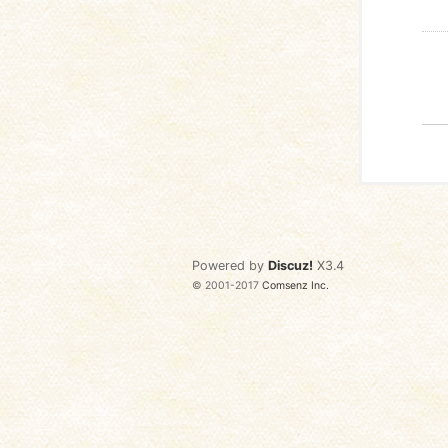
Powered by
Discuz!
X3.4
© 2001-2017
Comsenz Inc.