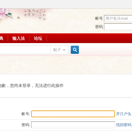
帐号
密码
词典
输入法
论坛
帖子
搜
索
抱歉，您尚未登录，无法进行此操作
帐号:
开只户头
密码:
找回密码