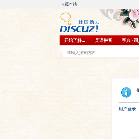
收藏本站
开始了解...
吴语拼音
字典 · 
用户登录