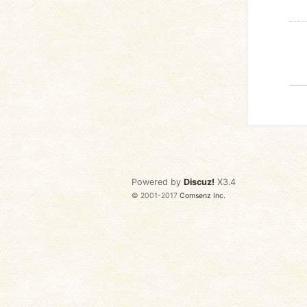
Powered by
Discuz!
X3.4
© 2001-2017
Comsenz Inc.