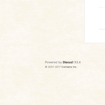
Powered by
Discuz!
X3.4
© 2001-2017
Comsenz Inc.