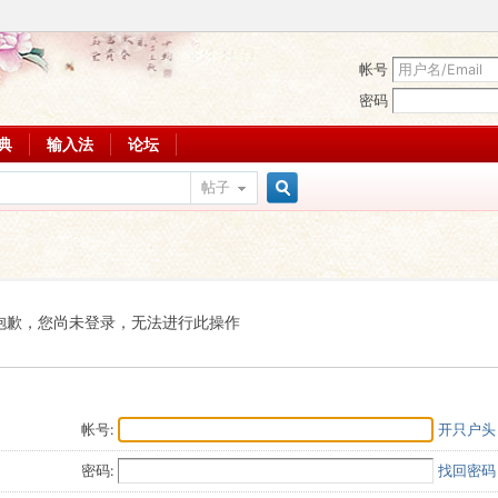
帐号
密码
词典
输入法
论坛
帖子
搜
索
抱歉，您尚未登录，无法进行此操作
帐号:
开只户头
密码:
找回密码