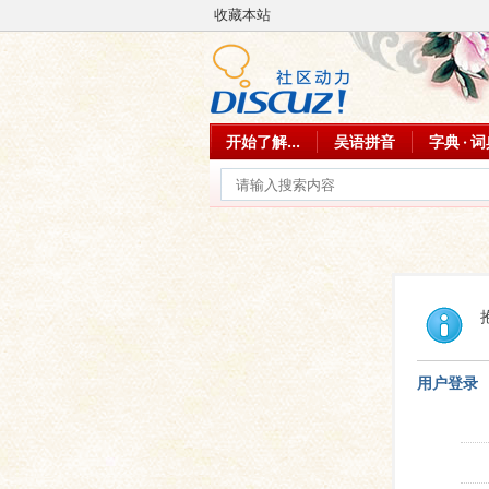
收藏本站
开始了解...
吴语拼音
字典 · 
用户登录