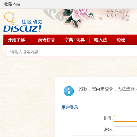
收藏本站
开始了解...
吴语拼音
字典 · 词典
输入法
论坛
抱歉，您尚未登录，无法进行
用户登录
帐号:
密码: