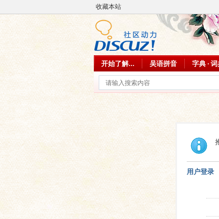
收藏本站
开始了解...
吴语拼音
字典 · 
用户登录