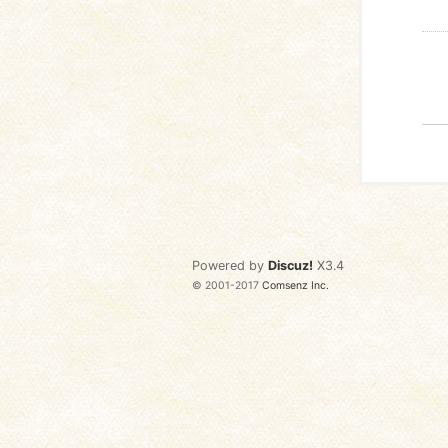
Powered by
Discuz!
X3.4
© 2001-2017
Comsenz Inc.