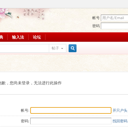
帐号
密码
词典
输入法
论坛
帖子
搜
索
抱歉，您尚未登录，无法进行此操作
帐号:
开只户头
密码:
找回密码