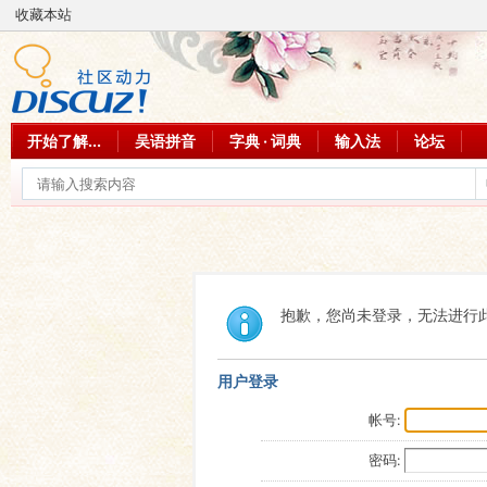
收藏本站
开始了解...
吴语拼音
字典 · 词典
输入法
论坛
抱歉，您尚未登录，无法进行
用户登录
帐号:
密码: