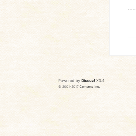
Powered by
Discuz!
X3.4
© 2001-2017
Comsenz Inc.