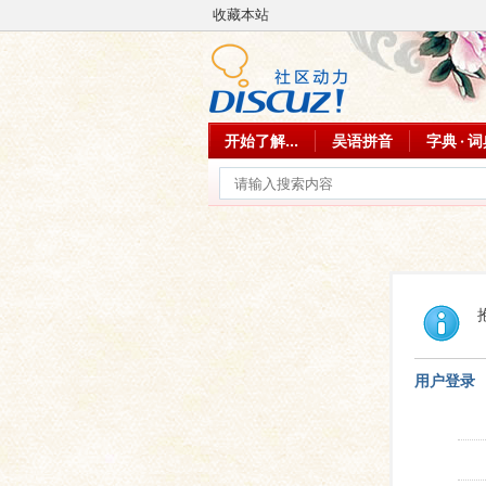
收藏本站
开始了解...
吴语拼音
字典 · 
用户登录