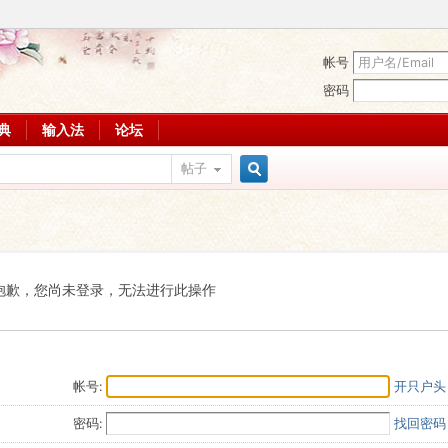
帐号
密码
词典
输入法
论坛
帖子
搜
索
抱歉，您尚未登录，无法进行此操作
帐号:
开只户头
密码:
找回密码