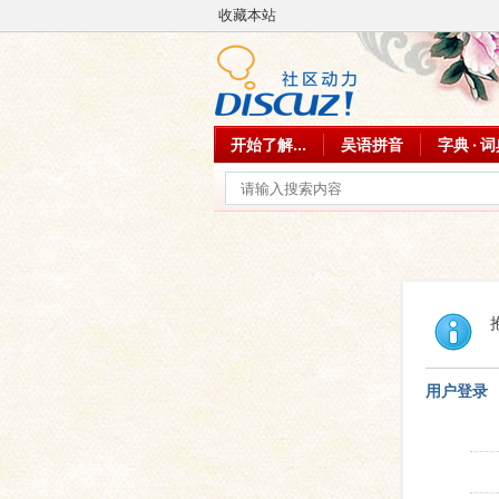
收藏本站
开始了解...
吴语拼音
字典 · 
用户登录