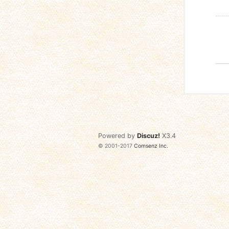
Powered by
Discuz!
X3.4
© 2001-2017
Comsenz Inc.