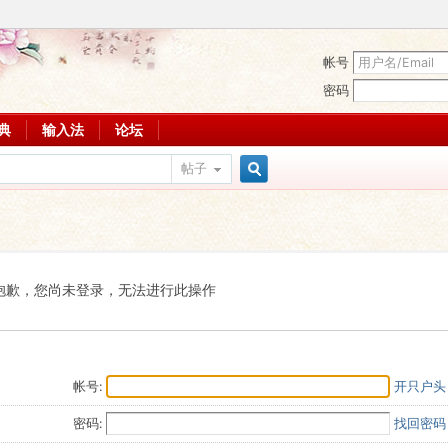
帐号
密码
词典
输入法
论坛
帖子
搜
索
抱歉，您尚未登录，无法进行此操作
帐号:
开只户头
密码:
找回密码