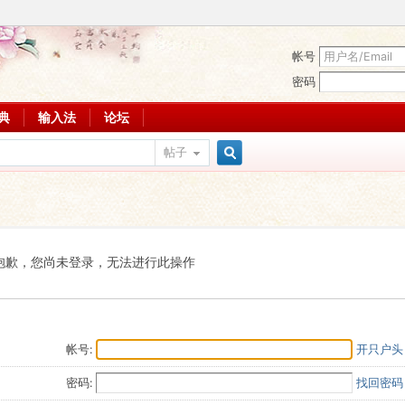
帐号
密码
词典
输入法
论坛
帖子
搜
索
抱歉，您尚未登录，无法进行此操作
帐号:
开只户头
密码:
找回密码