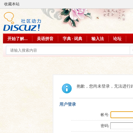
收藏本站
开始了解...
吴语拼音
字典 · 词典
输入法
论坛
抱歉，您尚未登录，无法进行
用户登录
帐号:
密码: