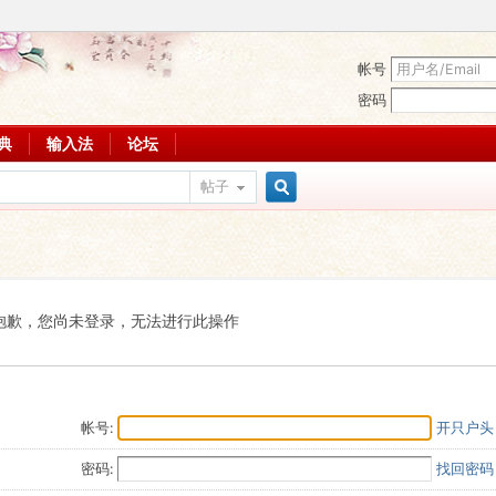
帐号
密码
词典
输入法
论坛
帖子
搜
索
抱歉，您尚未登录，无法进行此操作
帐号:
开只户头
密码:
找回密码