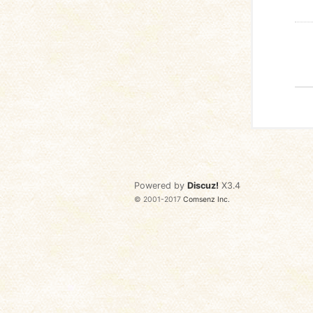
Powered by
Discuz!
X3.4
© 2001-2017
Comsenz Inc.