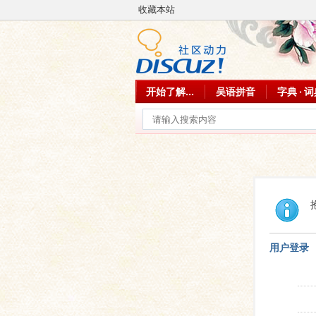
收藏本站
开始了解...
吴语拼音
字典 · 
用户登录