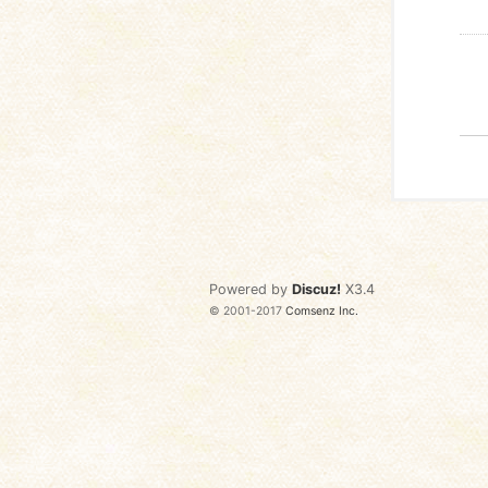
Powered by
Discuz!
X3.4
© 2001-2017
Comsenz Inc.