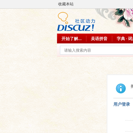
收藏本站
开始了解...
吴语拼音
字典 · 
用户登录