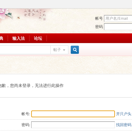
帐号
密码
词典
输入法
论坛
帖子
搜
索
抱歉，您尚未登录，无法进行此操作
帐号:
开只户头
密码:
找回密码