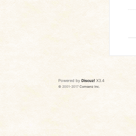
Powered by
Discuz!
X3.4
© 2001-2017
Comsenz Inc.