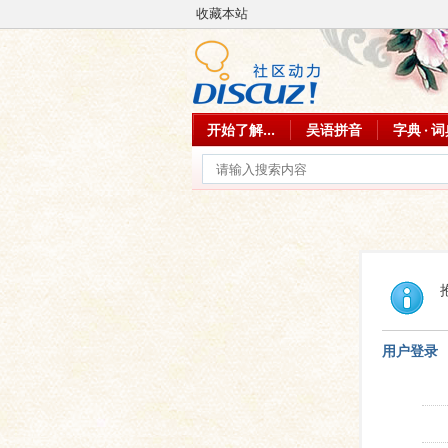
收藏本站
开始了解...
吴语拼音
字典 · 
用户登录