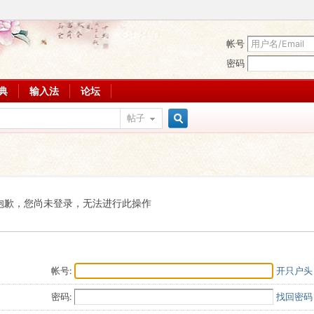
帐号
密码
词典
输入法
论坛
帖子
搜
索
抱歉，您尚未登录，无法进行此操作
帐号:
开只户头
密码:
找回密码