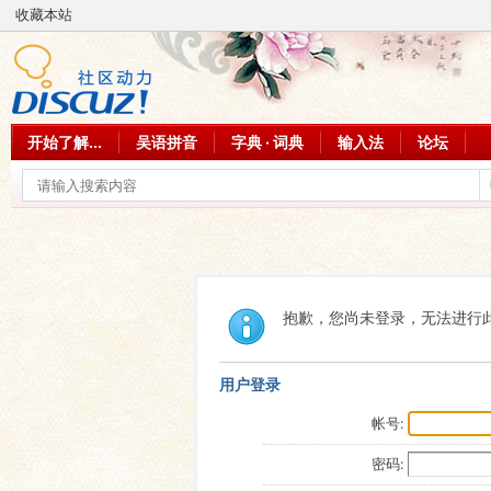
收藏本站
开始了解...
吴语拼音
字典 · 词典
输入法
论坛
抱歉，您尚未登录，无法进行
用户登录
帐号:
密码: