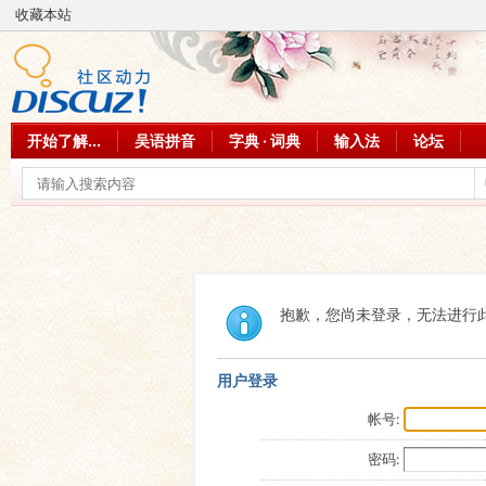
收藏本站
开始了解...
吴语拼音
字典 · 词典
输入法
论坛
抱歉，您尚未登录，无法进行
用户登录
帐号:
密码: