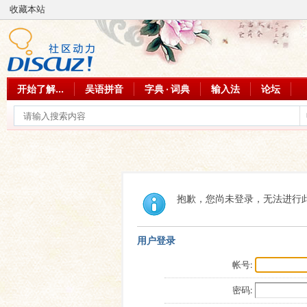
收藏本站
开始了解...
吴语拼音
字典 · 词典
输入法
论坛
抱歉，您尚未登录，无法进行
用户登录
帐号:
密码: